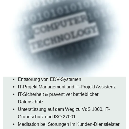
Beratung in IT-Strategien zur Umsetzung von 
Unternehmenszielen
Analytische Fehlersuche in Systemen und 
Anwendungen
Erstellung und Auswertung von EDV-Gutachten 
und -Wertgutachten
Ermittlungen bei IT-Sicherheitsverstößen
Penetrationstest
Forensische Untersuchungen und Sicherung von 
Beweismitteln
Entstörung von EDV-Systemen
IT-Projekt Management und IT-Projekt Assistenz
IT-Sicherheit & präventiver betrieblicher 
Datenschutz
Unterstützung auf dem Weg zu VdS 1000, IT-
Grundschutz und ISO 27001 
Meditation bei Störungen im Kunden-Dienstleister 